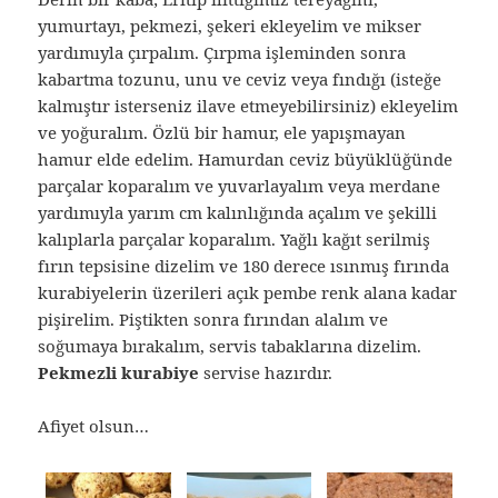
yumurtayı, pekmezi, şekeri ekleyelim ve mikser
yardımıyla çırpalım. Çırpma işleminden sonra
kabartma tozunu, unu ve ceviz veya fındığı (isteğe
kalmıştır isterseniz ilave etmeyebilirsiniz) ekleyelim
ve yoğuralım. Özlü bir hamur, ele yapışmayan
hamur elde edelim. Hamurdan ceviz büyüklüğünde
parçalar koparalım ve yuvarlayalım veya merdane
yardımıyla yarım cm kalınlığında açalım ve şekilli
kalıplarla parçalar koparalım. Yağlı kağıt serilmiş
fırın tepsisine dizelim ve 180 derece ısınmış fırında
kurabiyelerin üzerileri açık pembe renk alana kadar
pişirelim. Piştikten sonra fırından alalım ve
soğumaya bırakalım, servis tabaklarına dizelim.
Pekmezli kurabiye
servise hazırdır.
Afiyet olsun…