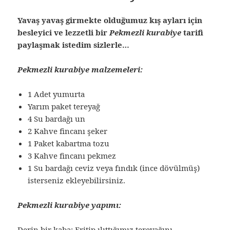
Yavaş yavaş girmekte olduğumuz kış ayları için
besleyici ve lezzetli bir
Pekmezli kurabiye
tarifi
paylaşmak istedim sizlerle…
Pekmezli kurabiye malzemeleri:
1 Adet yumurta
Yarım paket tereyağ
4 Su bardağı un
2 Kahve fincanı şeker
1 Paket kabartma tozu
3 Kahve fincanı pekmez
1 Su bardağı ceviz veya fındık (ince dövülmüş)
isterseniz ekleyebilirsiniz.
Pekmezli kurabiye yapımı:
Derin bir kaba; Eritip ılıttığımız tereyağını,