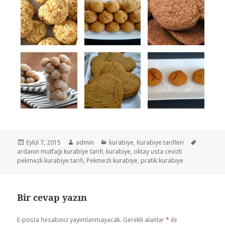
Yayın
Eylül 7, 2015
Yazar
admin
Kategoriler
kurabiye
,
Kurabiye tarifleri
Etiketler
ardanın mutfağı kurabiye tarifi
tarihi
,
kurabiye
,
oktay usta cevizli
pekmezli kurabiye tarifi
,
Pekmezli kurabiye
,
pratik kurabiye
Bir cevap yazın
E-posta hesabınız yayımlanmayacak.
Gerekli alanlar
*
ile