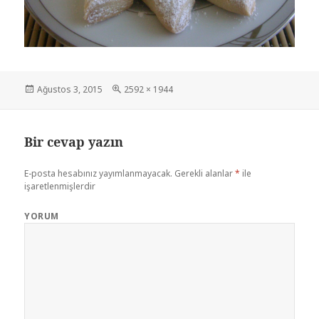
Yayın
Ağustos 3, 2015
Tam
2592 × 1944
tarihi
boyut
Bir cevap yazın
E-posta hesabınız yayımlanmayacak.
Gerekli alanlar
*
ile
işaretlenmişlerdir
YORUM