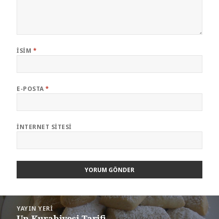
İSIM
*
E-POSTA
*
İNTERNET SITESI
Yazı
YAYIN YERI
dolaşımı
Un Kurabiyesi Tarifi