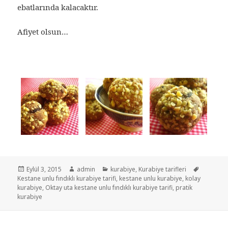
ebatlarında kalacaktır.
Afiyet olsun…
Yayın
Eylül 3, 2015
Yazar
admin
Kategoriler
kurabiye
,
Kurabiye tarifleri
Etiketler
Kestane unlu fındıklı kurabiye tarifi
tarihi
,
kestane unlu kurabiye
,
kolay
kurabiye
,
Oktay uta kestane unlu fındıklı kurabiye tarifi
,
pratik
kurabiye