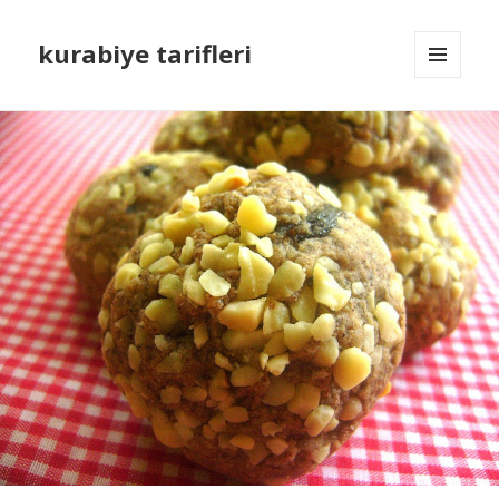
kurabiye tarifleri
MENÜ
VE
BILEŞENLER