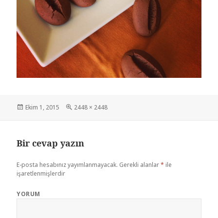
Yayın
Ekim 1, 2015
Tam
2448 × 2448
tarihi
boyut
Bir cevap yazın
E-posta hesabınız yayımlanmayacak.
Gerekli alanlar
*
ile
işaretlenmişlerdir
YORUM