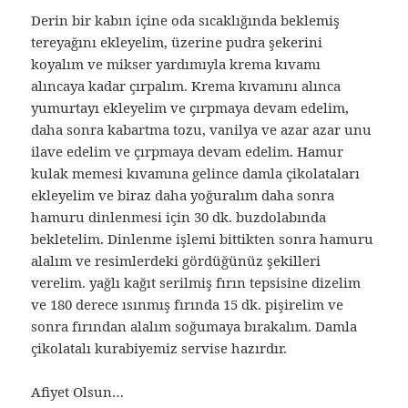
Derin bir kabın içine oda sıcaklığında beklemiş
tereyağını ekleyelim, üzerine pudra şekerini
koyalım ve mikser yardımıyla krema kıvamı
alıncaya kadar çırpalım. Krema kıvamını alınca
yumurtayı ekleyelim ve çırpmaya devam edelim,
daha sonra kabartma tozu, vanilya ve azar azar unu
ilave edelim ve çırpmaya devam edelim. Hamur
kulak memesi kıvamına gelince damla çikolataları
ekleyelim ve biraz daha yoğuralım daha sonra
hamuru dinlenmesi için 30 dk. buzdolabında
bekletelim. Dinlenme işlemi bittikten sonra hamuru
alalım ve resimlerdeki gördüğünüz şekilleri
verelim. yağlı kağıt serilmiş fırın tepsisine dizelim
ve 180 derece ısınmış fırında 15 dk. pişirelim ve
sonra fırından alalım soğumaya bırakalım. Damla
çikolatalı kurabiyemiz servise hazırdır.
Afiyet Olsun…