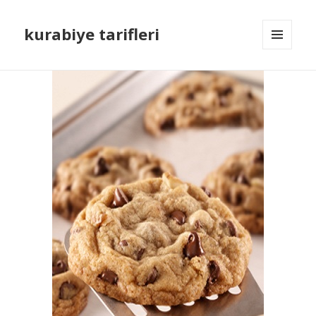
kurabiye tarifleri
MENÜ
VE
BILEŞENLER