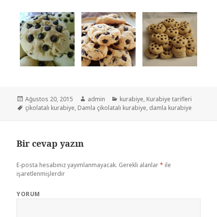
Yayın
Ağustos 20, 2015
Yazar
admin
Kategoriler
kurabiye
,
Kurabiye tarifleri
tarihi
Etiketler
çikolatalı kurabiye
,
Damla çikolatalı kurabiye
,
damla kurabiye
Bir cevap yazın
E-posta hesabınız yayımlanmayacak.
Gerekli alanlar
*
ile
işaretlenmişlerdir
YORUM